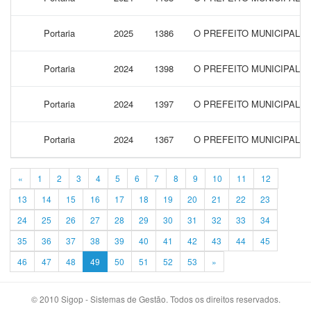
Portaria
2025
1386
O PREFEITO MUNICIPAL 
Portaria
2024
1398
O PREFEITO MUNICIPAL 
Portaria
2024
1397
O PREFEITO MUNICIPAL 
Portaria
2024
1367
O PREFEITO MUNICIPAL 
«
1
2
3
4
5
6
7
8
9
10
11
12
13
14
15
16
17
18
19
20
21
22
23
24
25
26
27
28
29
30
31
32
33
34
35
36
37
38
39
40
41
42
43
44
45
46
47
48
49
50
51
52
53
»
© 2010 Sigop - Sistemas de Gestão. Todos os direitos reservados.