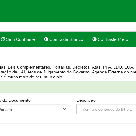
Sem Contraste
Contraste Branco
Contraste Preto
rgânica, Regimento Interno, Pauta
Câmara, Controle dos bens públicos e muito mais de seu município.
o do Documento
Descrição