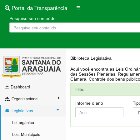
Portal da Transparência
Pesquise seu conteúdo
Biblioteca Legislativa
Aqui você encontra as Leis Ordinárias, Leis Complementares, Portarias, Decretos, Atas, PPA, LDO, LOA, RREO, Resoluções, RGF, Lei O
das Sessões Plenárias, Regulamentação da LAI, Atos de Julgamento do Governo, Agenda Externa do presidente, Relatório do Controle Interno, Projetos em tramitação na
Dashboard
Filtro
Organizacional
Informe o ano
Tip
Legislativos
Lei orgânica
Leis Municipais