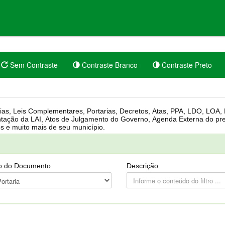
Sem Contraste
Contraste Branco
Contraste Preto
rgânica, Regimento Interno, Pauta
Câmara, Controle dos bens públicos e muito mais de seu município.
o do Documento
Descrição