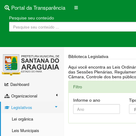
Portal da Transparência
Pesquise seu conteúdo
Biblioteca Legislativa
Aqui você encontra as Leis Ordinárias, Leis Complementares, Portarias, Decretos, Atas, PPA, LDO, LOA, RREO, Resoluções, RGF, Lei O
das Sessões Plenárias, Regulamentação da LAI, Atos de Julgamento do Governo, Agenda Externa do presidente, Relatório do Controle Interno, Projetos em tramitação na
Dashboard
Filtro
Organizacional
Informe o ano
Tip
Legislativos
Lei orgânica
Leis Municipais