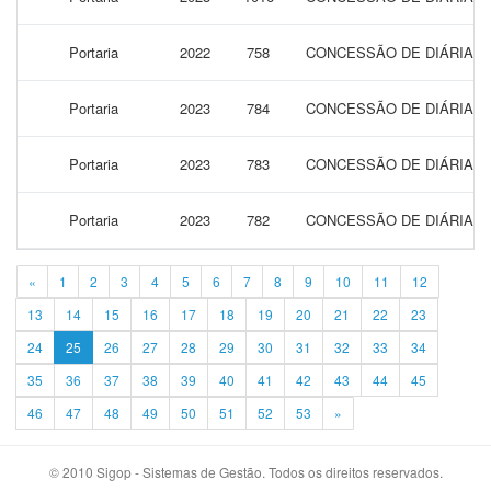
Portaria
2022
758
CONCESSÃO DE DIÁRIAS 
Portaria
2023
784
CONCESSÃO DE DIÁRIAS P
Portaria
2023
783
CONCESSÃO DE DIÁRIAS P
Portaria
2023
782
CONCESSÃO DE DIÁRIAS P
«
1
2
3
4
5
6
7
8
9
10
11
12
13
14
15
16
17
18
19
20
21
22
23
24
25
26
27
28
29
30
31
32
33
34
35
36
37
38
39
40
41
42
43
44
45
46
47
48
49
50
51
52
53
»
© 2010 Sigop - Sistemas de Gestão. Todos os direitos reservados.