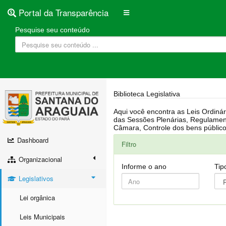
Portal da Transparência
Pesquise seu conteúdo
Biblioteca Legislativa
Aqui você encontra as Leis Ordinárias, Leis Complementares, Portarias, Decretos, Atas, PPA, LDO, LOA, RREO, Resoluções, RGF, Lei O
das Sessões Plenárias, Regulamentação da LAI, Atos de Julgamento do Governo, Agenda Externa do presidente, Relatório do Controle Interno, Projetos em tramitação na
Dashboard
Filtro
Organizacional
Informe o ano
Tip
Legislativos
Lei orgânica
Leis Municipais