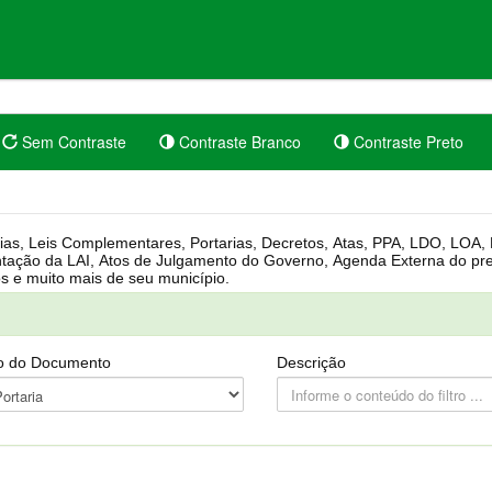
Sem Contraste
Contraste Branco
Contraste Preto
rgânica, Regimento Interno, Pauta
Câmara, Controle dos bens públicos e muito mais de seu município.
o do Documento
Descrição