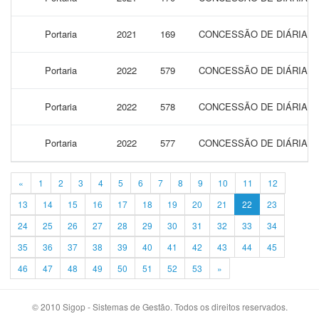
Portaria
2021
169
CONCESSÃO DE DIÁRIAS P
Portaria
2022
579
CONCESSÃO DE DIÁRIAS P
Portaria
2022
578
CONCESSÃO DE DIÁRIAS P
Portaria
2022
577
CONCESSÃO DE DIÁRIAS P
«
1
2
3
4
5
6
7
8
9
10
11
12
13
14
15
16
17
18
19
20
21
22
23
24
25
26
27
28
29
30
31
32
33
34
35
36
37
38
39
40
41
42
43
44
45
46
47
48
49
50
51
52
53
»
© 2010 Sigop - Sistemas de Gestão. Todos os direitos reservados.