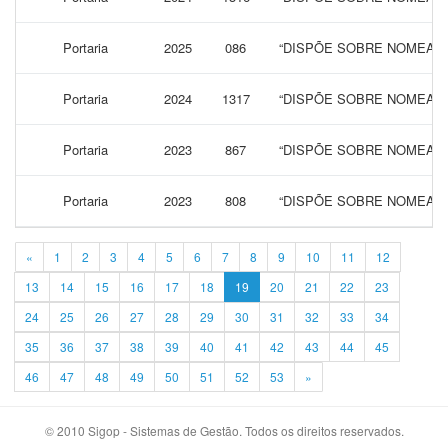
Portaria
2025
086
“DISPÕE SOBRE NOMEAÇÃ
Portaria
2024
1317
“DISPÕE SOBRE NOMEAÇÃ
Portaria
2023
867
“DISPÕE SOBRE NOMEAÇÃ
Portaria
2023
808
“DISPÕE SOBRE NOMEAÇÃ
«
1
2
3
4
5
6
7
8
9
10
11
12
13
14
15
16
17
18
19
20
21
22
23
24
25
26
27
28
29
30
31
32
33
34
35
36
37
38
39
40
41
42
43
44
45
46
47
48
49
50
51
52
53
»
© 2010 Sigop - Sistemas de Gestão. Todos os direitos reservados.