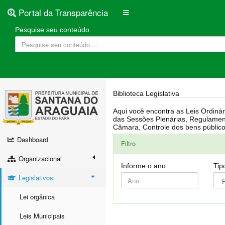
Portal da Transparência
Pesquise seu conteúdo
Biblioteca Legislativa
Aqui você encontra as Leis Ordinárias, Leis Complementares, Portarias, Decretos, Atas, PPA, LDO, LOA, RREO, Resoluções, RGF, Lei O
das Sessões Plenárias, Regulamentação da LAI, Atos de Julgamento do Governo, Agenda Externa do presidente, Relatório do Controle Interno, Projetos em tramitação na
Dashboard
Filtro
Organizacional
Informe o ano
Tip
Legislativos
Lei orgânica
Leis Municipais