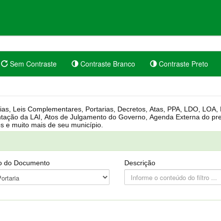
Sem Contraste
Contraste Branco
Contraste Preto
rgânica, Regimento Interno, Pauta
Câmara, Controle dos bens públicos e muito mais de seu município.
o do Documento
Descrição