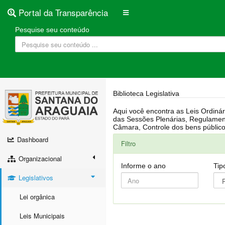
Portal da Transparência
Pesquise seu conteúdo
Biblioteca Legislativa
Aqui você encontra as Leis Ordinárias, Leis Complementares, Portarias, Decretos, Atas, PPA, LDO, LOA, RREO, Resoluções, RGF, Lei O
das Sessões Plenárias, Regulamentação da LAI, Atos de Julgamento do Governo, Agenda Externa do presidente, Relatório do Controle Interno, Projetos em tramitação na
Dashboard
Filtro
Organizacional
Informe o ano
Tip
Legislativos
Lei orgânica
Leis Municipais