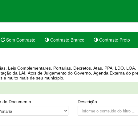
Sem Contraste
Contraste Branco
Contraste Preto
rgânica, Regimento Interno, Pauta
Câmara, Controle dos bens públicos e muito mais de seu município.
o do Documento
Descrição