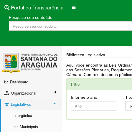
Portal da Transparência
Pesquise seu conteúdo
Biblioteca Legislativa
Aqui você encontra as Leis Ordinárias, Leis Complementares, Portarias, Decretos, Atas, PPA, LDO, LOA, RREO, Resoluções, RGF, Lei O
das Sessões Plenárias, Regulamentação da LAI, Atos de Julgamento do Governo, Agenda Externa do presidente, Relatório do Controle Interno, Projetos em tramitação na
Dashboard
Filtro
Organizacional
Informe o ano
Tip
Legislativos
Lei orgânica
Leis Municipais