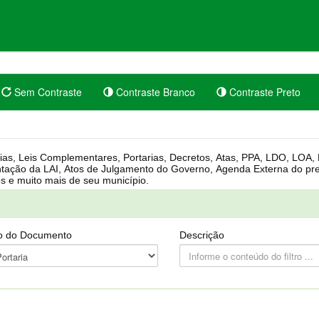
Sem Contraste
Contraste Branco
Contraste Preto
rgânica, Regimento Interno, Pauta
Câmara, Controle dos bens públicos e muito mais de seu município.
o do Documento
Descrição