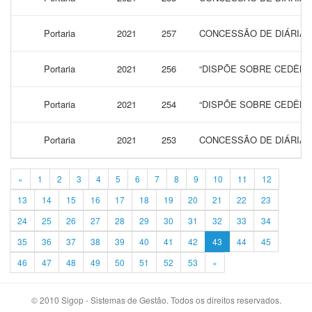
Portaria
2021
257
CONCESSÃO DE DIÁRIAS
Portaria
2021
256
“DISPÕE SOBRE CEDÊNC
Portaria
2021
254
“DISPÕE SOBRE CEDÊNC
Portaria
2021
253
CONCESSÃO DE DIÁRIAS
«
1
2
3
4
5
6
7
8
9
10
11
12
13
14
15
16
17
18
19
20
21
22
23
24
25
26
27
28
29
30
31
32
33
34
35
36
37
38
39
40
41
42
43
44
45
46
47
48
49
50
51
52
53
»
© 2010 Sigop - Sistemas de Gestão. Todos os direitos reservados.