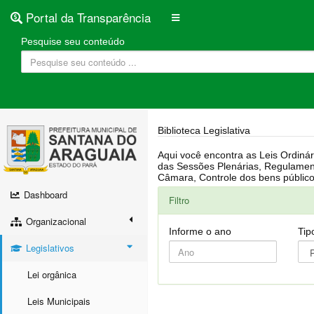
Portal da Transparência
Pesquise seu conteúdo
Biblioteca Legislativa
Aqui você encontra as Leis Ordinárias, Leis Complementares, Portarias, Decretos, Atas, PPA, LDO, LOA, RREO, Resoluções, RGF, Lei O
das Sessões Plenárias, Regulamentação da LAI, Atos de Julgamento do Governo, Agenda Externa do presidente, Relatório do Controle Interno, Projetos em tramitação na
Dashboard
Filtro
Organizacional
Informe o ano
Tip
Legislativos
Lei orgânica
Leis Municipais