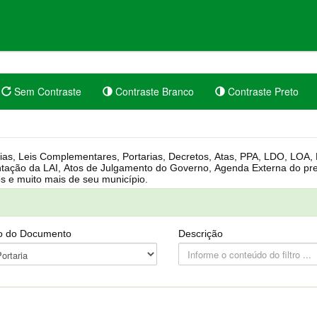
Sem Contraste
Contraste Branco
Contraste Preto
rgânica, Regimento Interno, Pauta
Câmara, Controle dos bens públicos e muito mais de seu município.
o do Documento
Descrição