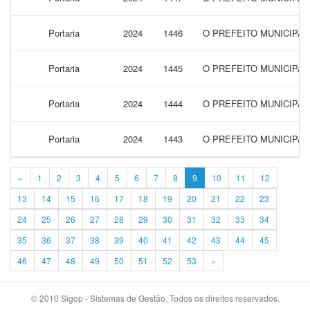
Portaria
2024
1446
O PREFEITO MUNICIPA
Portaria
2024
1445
O PREFEITO MUNICIPA
Portaria
2024
1444
O PREFEITO MUNICIPAL
Portaria
2024
1443
O PREFEITO MUNICIPA
«
1
2
3
4
5
6
7
8
9
10
11
12
13
14
15
16
17
18
19
20
21
22
23
24
25
26
27
28
29
30
31
32
33
34
35
36
37
38
39
40
41
42
43
44
45
46
47
48
49
50
51
52
53
»
© 2010 Sigop - Sistemas de Gestão. Todos os direitos reservados.