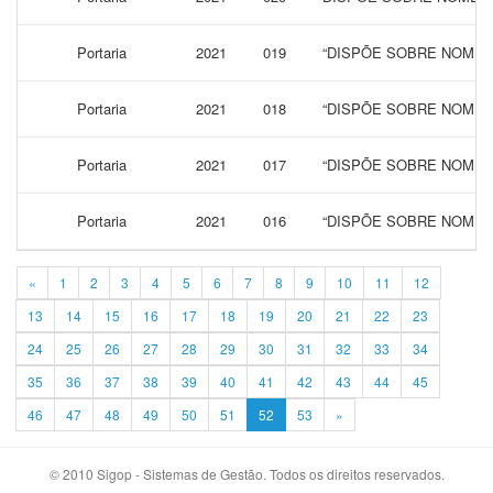
Portaria
2021
019
“DISPÕE SOBRE NOMEA
Portaria
2021
018
“DISPÕE SOBRE NOMEA
Portaria
2021
017
“DISPÕE SOBRE NOMEA
Portaria
2021
016
“DISPÕE SOBRE NOMEA
«
1
2
3
4
5
6
7
8
9
10
11
12
13
14
15
16
17
18
19
20
21
22
23
24
25
26
27
28
29
30
31
32
33
34
35
36
37
38
39
40
41
42
43
44
45
46
47
48
49
50
51
52
53
»
© 2010 Sigop - Sistemas de Gestão. Todos os direitos reservados.