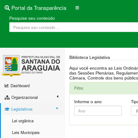
Portal da Transparência
Pesquise seu conteúdo
Biblioteca Legislativa
Aqui você encontra as Leis Ordinárias, Leis Complementares, Portarias, Decretos, Atas, PPA, LDO, LOA, RREO, Resoluções, RGF, Lei O
das Sessões Plenárias, Regulamentação da LAI, Atos de Julgamento do Governo, Agenda Externa do presidente, Relatório do Controle Interno, Projetos em tramitação na
Dashboard
Filtro
Organizacional
Informe o ano
Tip
Legislativos
Lei orgânica
Leis Municipais