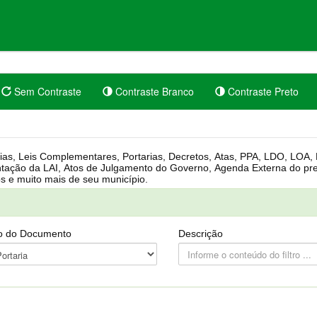
Sem Contraste
Contraste Branco
Contraste Preto
rgânica, Regimento Interno, Pauta
Câmara, Controle dos bens públicos e muito mais de seu município.
o do Documento
Descrição