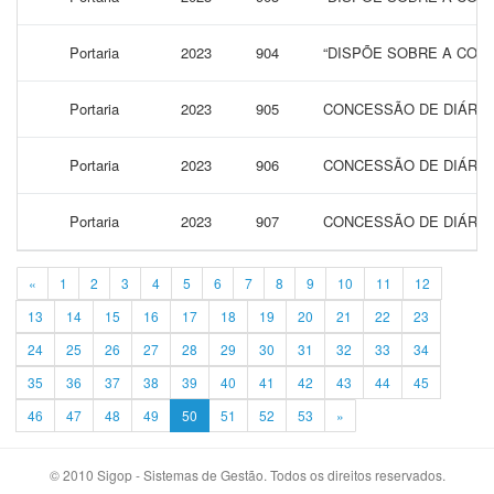
Portaria
2023
904
“DISPÕE SOBRE A CONC
Portaria
2023
905
CONCESSÃO DE DIÁRIAS
Portaria
2023
906
CONCESSÃO DE DIÁRIAS
Portaria
2023
907
CONCESSÃO DE DIÁRIAS
«
1
2
3
4
5
6
7
8
9
10
11
12
13
14
15
16
17
18
19
20
21
22
23
24
25
26
27
28
29
30
31
32
33
34
35
36
37
38
39
40
41
42
43
44
45
46
47
48
49
50
51
52
53
»
© 2010 Sigop - Sistemas de Gestão. Todos os direitos reservados.