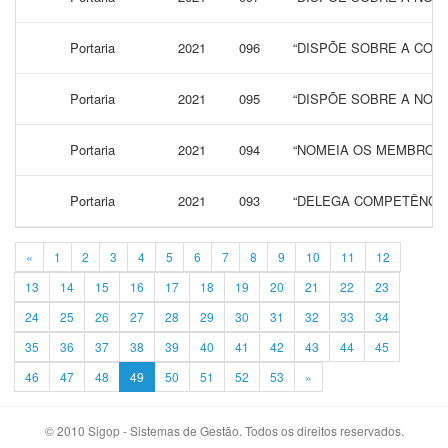
Portaria
2021
096
“DISPÕE SOBRE A CONC
Portaria
2021
095
“DISPÕE SOBRE A NOM
Portaria
2021
094
“NOMEIA OS MEMBROS 
Portaria
2021
093
“DELEGA COMPETÊNCIA 
«
1
2
3
4
5
6
7
8
9
10
11
12
13
14
15
16
17
18
19
20
21
22
23
24
25
26
27
28
29
30
31
32
33
34
35
36
37
38
39
40
41
42
43
44
45
46
47
48
49
50
51
52
53
»
© 2010 Sigop - Sistemas de Gestão. Todos os direitos reservados.