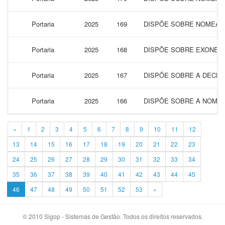
Portaria
2025
169
DISPÕE SOBRE NOMEAÇÃ
Portaria
2025
168
DISPÕE SOBRE EXONERA
Portaria
2025
167
DISPÕE SOBRE A DECLA
Portaria
2025
166
DISPÕE SOBRE A NOMEA
«
1
2
3
4
5
6
7
8
9
10
11
12
13
14
15
16
17
18
19
20
21
22
23
24
25
26
27
28
29
30
31
32
33
34
35
36
37
38
39
40
41
42
43
44
45
46
47
48
49
50
51
52
53
»
© 2010 Sigop - Sistemas de Gestão. Todos os direitos reservados.