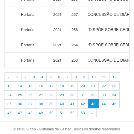
Portaria
2021
257
CONCESSÃO DE DIÁRIA
Portaria
2021
256
“DISPÕE SOBRE CEDÊNC
Portaria
2021
254
“DISPÕE SOBRE CEDÊNC
Portaria
2021
253
CONCESSÃO DE DIÁRIAS
«
1
2
3
4
5
6
7
8
9
10
11
12
13
14
15
16
17
18
19
20
21
22
23
24
25
26
27
28
29
30
31
32
33
34
35
36
37
38
39
40
41
42
43
44
45
46
47
48
49
50
51
52
53
»
© 2010 Sigop - Sistemas de Gestão. Todos os direitos reservados.