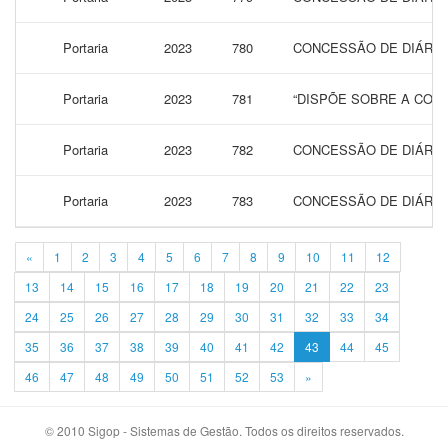
Portaria
2023
780
CONCESSÃO DE DIÁRIAS
Portaria
2023
781
“DISPÕE SOBRE A CONC
Portaria
2023
782
CONCESSÃO DE DIÁRIAS
Portaria
2023
783
CONCESSÃO DE DIÁRIAS
«
1
2
3
4
5
6
7
8
9
10
11
12
13
14
15
16
17
18
19
20
21
22
23
24
25
26
27
28
29
30
31
32
33
34
35
36
37
38
39
40
41
42
43
44
45
46
47
48
49
50
51
52
53
»
© 2010 Sigop - Sistemas de Gestão. Todos os direitos reservados.