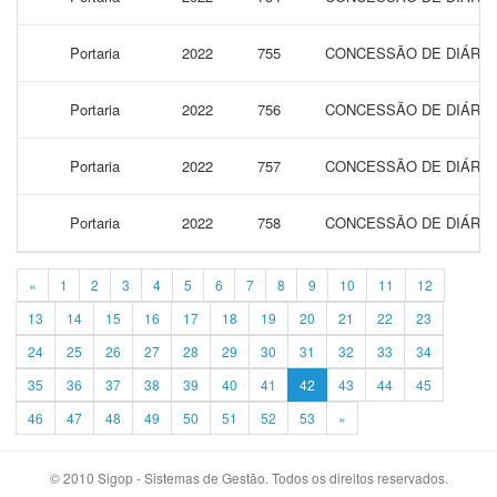
Portaria
2022
755
CONCESSÃO DE DIÁRIAS
Portaria
2022
756
CONCESSÃO DE DIÁRIAS
Portaria
2022
757
CONCESSÃO DE DIÁRIAS
Portaria
2022
758
CONCESSÃO DE DIÁRIAS
«
1
2
3
4
5
6
7
8
9
10
11
12
13
14
15
16
17
18
19
20
21
22
23
24
25
26
27
28
29
30
31
32
33
34
35
36
37
38
39
40
41
42
43
44
45
46
47
48
49
50
51
52
53
»
© 2010 Sigop - Sistemas de Gestão. Todos os direitos reservados.