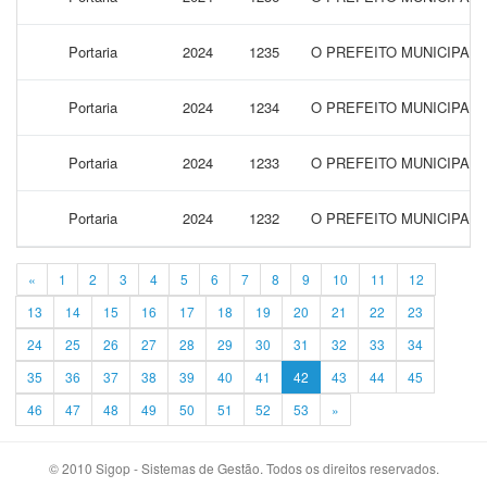
Portaria
2024
1235
O PREFEITO MUNICIPAL
Portaria
2024
1234
O PREFEITO MUNICIPAL
Portaria
2024
1233
O PREFEITO MUNICIPAL 
Portaria
2024
1232
O PREFEITO MUNICIPAL
«
1
2
3
4
5
6
7
8
9
10
11
12
13
14
15
16
17
18
19
20
21
22
23
24
25
26
27
28
29
30
31
32
33
34
35
36
37
38
39
40
41
42
43
44
45
46
47
48
49
50
51
52
53
»
© 2010 Sigop - Sistemas de Gestão. Todos os direitos reservados.