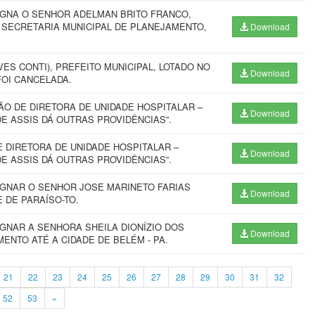
IGNA O SENHOR ADELMAN BRITO FRANCO,
 SECRETARIA MUNICIPAL DE PLANEJAMENTO,
Download
S CONTI), PREFEITO MUNICIPAL, LOTADO NO
Download
FOI CANCELADA.
O DE DIRETORA DE UNIDADE HOSPITALAR –
Download
E ASSIS DÁ OUTRAS PROVIDÊNCIAS”.
 DIRETORA DE UNIDADE HOSPITALAR –
Download
E ASSIS DÁ OUTRAS PROVIDÊNCIAS”.
IGNAR O SENHOR JOSE MARINETO FARIAS
Download
 DE PARAÍSO-TO.
GNAR A SENHORA SHEILA DIONÍZIO DOS
Download
ENTO ATÉ A CIDADE DE BELÉM - PA.
21
22
23
24
25
26
27
28
29
30
31
32
52
53
»