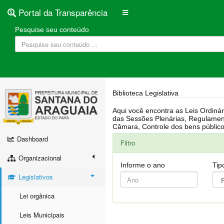
Portal da Transparência
Pesquise seu conteúdo
Biblioteca Legislativa
Aqui você encontra as Leis Ordinárias, Leis Complementares, Portarias, Decretos, Atas, PPA, LDO, LOA, RREO, Resoluções, RGF, Lei O
das Sessões Plenárias, Regulamentação da LAI, Atos de Julgamento do Governo, Agenda Externa do presidente, Relatório do Controle Interno, Projetos em tramitação na
Dashboard
Filtro
Organizacional
Informe o ano
Tip
Legislativos
Lei orgânica
Leis Municipais