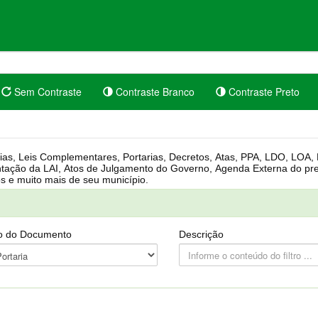
Sem Contraste
Contraste Branco
Contraste Preto
rgânica, Regimento Interno, Pauta
Câmara, Controle dos bens públicos e muito mais de seu município.
o do Documento
Descrição