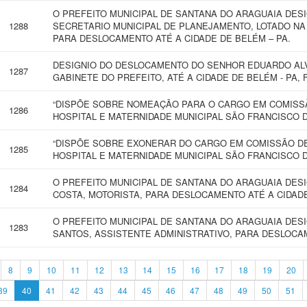
O PREFEITO MUNICIPAL DE SANTANA DO ARAGUAIA DES
1288
SECRETARIO MUNICIPAL DE PLANEJAMENTO, LOTADO NA
PARA DESLOCAMENTO ATÉ A CIDADE DE BELÉM – PA.
DESIGNIO DO DESLOCAMENTO DO SENHOR EDUARDO ALVE
1287
GABINETE DO PREFEITO, ATÉ A CIDADE DE BELÉM - PA, 
“DISPÕE SOBRE NOMEAÇÃO PARA O CARGO EM COMISSÃ
1286
HOSPITAL E MATERNIDADE MUNICIPAL SÃO FRANCISCO D
“DISPÕE SOBRE EXONERAR DO CARGO EM COMISSÃO DE
1285
HOSPITAL E MATERNIDADE MUNICIPAL SÃO FRANCISCO D
O PREFEITO MUNICIPAL DE SANTANA DO ARAGUAIA DES
1284
COSTA, MOTORISTA, PARA DESLOCAMENTO ATÉ A CIDADE
O PREFEITO MUNICIPAL DE SANTANA DO ARAGUAIA DESI
1283
SANTOS, ASSISTENTE ADMINISTRATIVO, PARA DESLOCAM
8
9
10
11
12
13
14
15
16
17
18
19
20
39
40
41
42
43
44
45
46
47
48
49
50
51