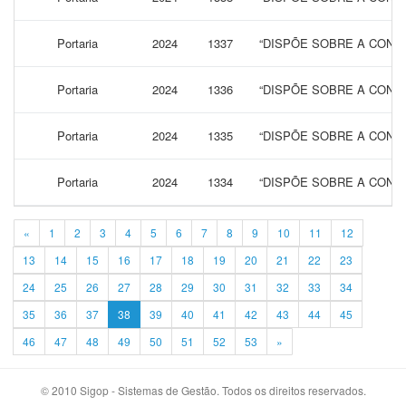
Portaria
2024
1337
“DISPÕE SOBRE A CONCE
Portaria
2024
1336
“DISPÕE SOBRE A CONCE
Portaria
2024
1335
“DISPÕE SOBRE A CONCE
Portaria
2024
1334
“DISPÕE SOBRE A CONCE
«
1
2
3
4
5
6
7
8
9
10
11
12
13
14
15
16
17
18
19
20
21
22
23
24
25
26
27
28
29
30
31
32
33
34
35
36
37
38
39
40
41
42
43
44
45
46
47
48
49
50
51
52
53
»
© 2010 Sigop - Sistemas de Gestão. Todos os direitos reservados.