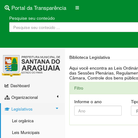
Portal da Transparência
Pesquise seu conteúdo
Biblioteca Legislativa
Aqui você encontra as Leis Ordinárias, Leis Complementares, Portarias, Decretos, Atas, PPA, LDO, LOA, RREO, Resoluções, RGF, Lei O
das Sessões Plenárias, Regulamentação da LAI, Atos de Julgamento do Governo, Agenda Externa do presidente, Relatório do Controle Interno, Projetos em tramitação na
Dashboard
Filtro
Organizacional
Informe o ano
Tip
Legislativos
Lei orgânica
Leis Municipais