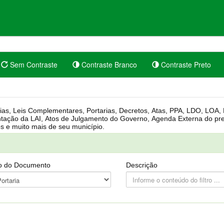
Sem Contraste
Contraste Branco
Contraste Preto
rgânica, Regimento Interno, Pauta
Câmara, Controle dos bens públicos e muito mais de seu município.
o do Documento
Descrição