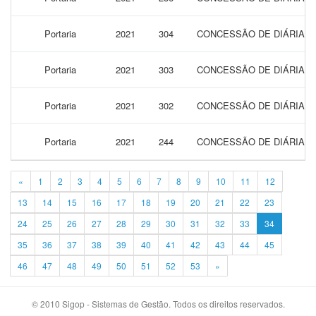
Portaria
2021
304
CONCESSÃO DE DIÁRIAS 
Portaria
2021
303
CONCESSÃO DE DIÁRIAS 
Portaria
2021
302
CONCESSÃO DE DIÁRIAS 
Portaria
2021
244
CONCESSÃO DE DIÁRIAS 
«
1
2
3
4
5
6
7
8
9
10
11
12
13
14
15
16
17
18
19
20
21
22
23
24
25
26
27
28
29
30
31
32
33
34
35
36
37
38
39
40
41
42
43
44
45
46
47
48
49
50
51
52
53
»
© 2010 Sigop - Sistemas de Gestão. Todos os direitos reservados.