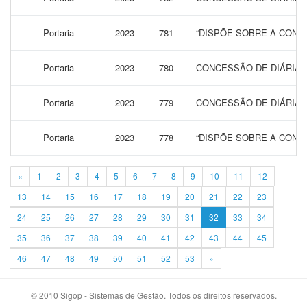
Portaria
2023
781
“DISPÕE SOBRE A CONCE
Portaria
2023
780
CONCESSÃO DE DIÁRIAS 
Portaria
2023
779
CONCESSÃO DE DIÁRIAS 
Portaria
2023
778
“DISPÕE SOBRE A CONCE
«
1
2
3
4
5
6
7
8
9
10
11
12
13
14
15
16
17
18
19
20
21
22
23
24
25
26
27
28
29
30
31
32
33
34
35
36
37
38
39
40
41
42
43
44
45
46
47
48
49
50
51
52
53
»
© 2010 Sigop - Sistemas de Gestão. Todos os direitos reservados.