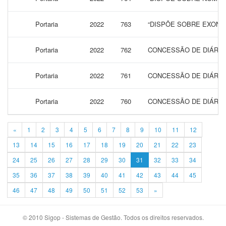
Portaria
2022
763
“DISPÕE SOBRE EXONA
Portaria
2022
762
CONCESSÃO DE DIÁRIAS
Portaria
2022
761
CONCESSÃO DE DIÁRIAS
Portaria
2022
760
CONCESSÃO DE DIÁRIAS
«
1
2
3
4
5
6
7
8
9
10
11
12
13
14
15
16
17
18
19
20
21
22
23
24
25
26
27
28
29
30
31
32
33
34
35
36
37
38
39
40
41
42
43
44
45
46
47
48
49
50
51
52
53
»
© 2010 Sigop - Sistemas de Gestão. Todos os direitos reservados.