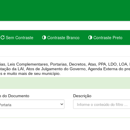
Sem Contraste
Contraste Branco
Contraste Preto
rgânica, Regimento Interno, Pauta
Câmara, Controle dos bens públicos e muito mais de seu município.
o do Documento
Descrição