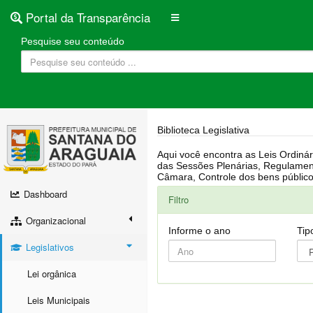
Portal da Transparência
Pesquise seu conteúdo
Biblioteca Legislativa
Aqui você encontra as Leis Ordinárias, Leis Complementares, Portarias, Decretos, Atas, PPA, LDO, LOA, RREO, Resoluções, RGF, Lei O
das Sessões Plenárias, Regulamentação da LAI, Atos de Julgamento do Governo, Agenda Externa do presidente, Relatório do Controle Interno, Projetos em tramitação na
Dashboard
Filtro
Organizacional
Informe o ano
Tip
Legislativos
Lei orgânica
Leis Municipais