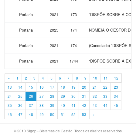
Portaria
2021
173
“DISPÕE SOBRE A CONC
Portaria
2025
174
NOMEIA O GESTOR DO C
Portaria
2021
174
(Cancelado) “DISPÕE 
Portaria
2021
1744
“DISPÕE SOBRE A EXO
«
1
2
3
4
5
6
7
8
9
10
11
12
13
14
15
16
17
18
19
20
21
22
23
24
25
26
27
28
29
30
31
32
33
34
35
36
37
38
39
40
41
42
43
44
45
46
47
48
49
50
51
52
53
»
© 2010 Sigop - Sistemas de Gestão. Todos os direitos reservados.