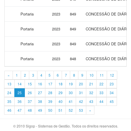
Portaria
2023
849
CONCESSÃO DE DIÁRIAS
Portaria
2023
849
CONCESSÃO DE DIÁRIAS
Portaria
2023
849
CONCESSÃO DE DIÁRIAS
Portaria
2023
848
CONCESSÃO DE DIÁRIAS
«
1
2
3
4
5
6
7
8
9
10
11
12
13
14
15
16
17
18
19
20
21
22
23
24
25
26
27
28
29
30
31
32
33
34
35
36
37
38
39
40
41
42
43
44
45
46
47
48
49
50
51
52
53
»
© 2010 Sigop - Sistemas de Gestão. Todos os direitos reservados.