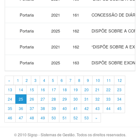
Portaria
2021
161
CONCESSÃO DE DIÁRIAS
Portaria
2025
162
DISPÕE SOBRE A CONC
Portaria
2021
162
“DISPÕE SOBRE A EXON
Portaria
2025
163
DISPÕE SOBRE EXONER
«
1
2
3
4
5
6
7
8
9
10
11
12
13
14
15
16
17
18
19
20
21
22
23
24
25
26
27
28
29
30
31
32
33
34
35
36
37
38
39
40
41
42
43
44
45
46
47
48
49
50
51
52
53
»
© 2010 Sigop - Sistemas de Gestão. Todos os direitos reservados.