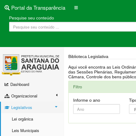
Portal da Transparência
Pesquise seu conteúdo
Biblioteca Legislativa
Aqui você encontra as Leis Ordinárias, Leis Complementares, Portarias, Decretos, Atas, PPA, LDO, LOA, RREO, Resoluções, RGF, Lei O
das Sessões Plenárias, Regulamentação da LAI, Atos de Julgamento do Governo, Agenda Externa do presidente, Relatório do Controle Interno, Projetos em tramitação na
Dashboard
Filtro
Organizacional
Informe o ano
Tip
Legislativos
Lei orgânica
Leis Municipais