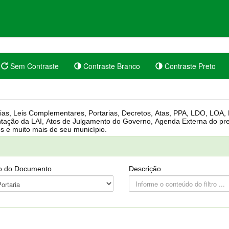
Sem Contraste
Contraste Branco
Contraste Preto
rgânica, Regimento Interno, Pauta
Câmara, Controle dos bens públicos e muito mais de seu município.
o do Documento
Descrição