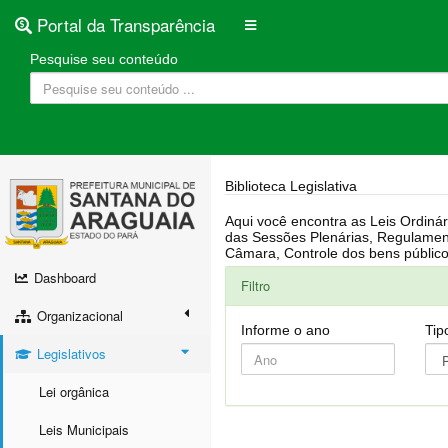
Portal da Transparência
Pesquise seu conteúdo
Biblioteca Legislativa
Aqui você encontra as Leis Ordinárias, Leis Complementares, Portarias, Decretos, Atas, PPA, LDO, LOA, RREO, Resoluções, RGF, Lei O
das Sessões Plenárias, Regulamentação da LAI, Atos de Julgamento do Governo, Agenda Externa do presidente, Relatório do Controle Interno, Projetos em tramitação na
Dashboard
Filtro
Organizacional
Informe o ano
Tip
Legislativos
Lei orgânica
Leis Municipais