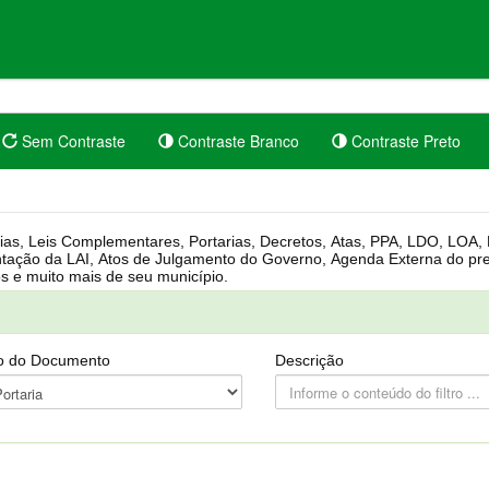
Sem Contraste
Contraste Branco
Contraste Preto
rgânica, Regimento Interno, Pauta
Câmara, Controle dos bens públicos e muito mais de seu município.
o do Documento
Descrição