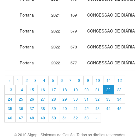
Portaria
2021
169
CONCESSÃO DE DIÁRIAS P
Portaria
2022
579
CONCESSÃO DE DIÁRIAS P
Portaria
2022
578
CONCESSÃO DE DIÁRIAS P
Portaria
2022
577
CONCESSÃO DE DIÁRIAS P
«
1
2
3
4
5
6
7
8
9
10
11
12
13
14
15
16
17
18
19
20
21
22
23
24
25
26
27
28
29
30
31
32
33
34
35
36
37
38
39
40
41
42
43
44
45
46
47
48
49
50
51
52
53
»
© 2010 Sigop - Sistemas de Gestão. Todos os direitos reservados.