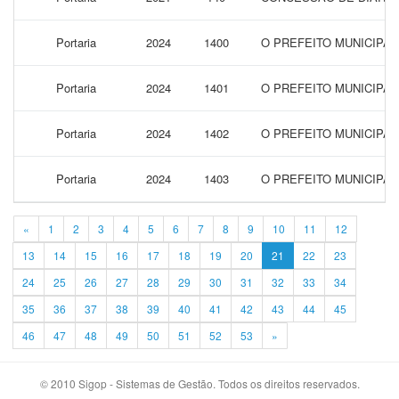
Portaria
2024
1400
O PREFEITO MUNICIPAL
Portaria
2024
1401
O PREFEITO MUNICIPAL
Portaria
2024
1402
O PREFEITO MUNICIPA
Portaria
2024
1403
O PREFEITO MUNICIPAL
«
1
2
3
4
5
6
7
8
9
10
11
12
13
14
15
16
17
18
19
20
21
22
23
24
25
26
27
28
29
30
31
32
33
34
35
36
37
38
39
40
41
42
43
44
45
46
47
48
49
50
51
52
53
»
© 2010 Sigop - Sistemas de Gestão. Todos os direitos reservados.