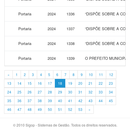
Portaria
2024
1336
“DISPÕE SOBRE A CONC
Portaria
2024
1337
“DISPÕE SOBRE A CONC
Portaria
2024
1338
“DISPÕE SOBRE A CONC
Portaria
2024
1339
O PREFEITO MUNICIPAL
«
1
2
3
4
5
6
7
8
9
10
11
12
13
14
15
16
17
18
19
20
21
22
23
24
25
26
27
28
29
30
31
32
33
34
35
36
37
38
39
40
41
42
43
44
45
46
47
48
49
50
51
52
53
»
© 2010 Sigop - Sistemas de Gestão. Todos os direitos reservados.