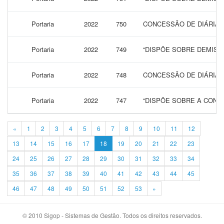
Portaria
2022
750
CONCESSÃO DE DIÁRIAS 
Portaria
2022
749
“DISPÕE SOBRE DEMISÃ
Portaria
2022
748
CONCESSÃO DE DIÁRIAS
Portaria
2022
747
“DISPÕE SOBRE A CONCE
«
1
2
3
4
5
6
7
8
9
10
11
12
13
14
15
16
17
18
19
20
21
22
23
24
25
26
27
28
29
30
31
32
33
34
35
36
37
38
39
40
41
42
43
44
45
46
47
48
49
50
51
52
53
»
© 2010 Sigop - Sistemas de Gestão. Todos os direitos reservados.