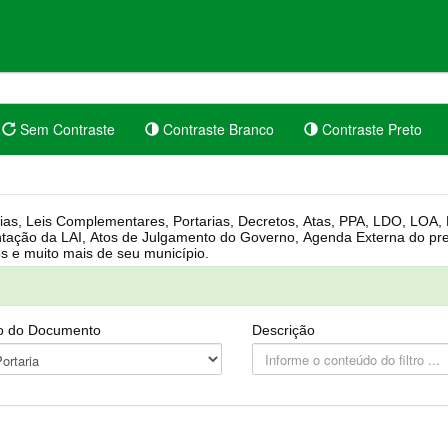
Sem Contraste
Contraste Branco
Contraste Preto
rgânica, Regimento Interno, Pauta
Câmara, Controle dos bens públicos e muito mais de seu município.
o do Documento
Descrição