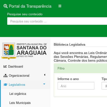
Portal da Transparência
Pesquise seu conteúdo
Biblioteca Legislativa
Aqui você encontra as Leis Ordinárias, Leis Complementares, Portarias, Decretos, Atas, PPA, LDO, LOA, RREO, Resoluções, RGF, Lei O
das Sessões Plenárias, Regulamentação da LAI, Atos de Julgamento do Governo, Agenda Externa do presidente, Relatório do Controle Interno, Projetos em tramitação na
Dashboard
Filtro
Organizacional
Informe o ano
Tip
Legislativos
Lei orgânica
Leis Municipais