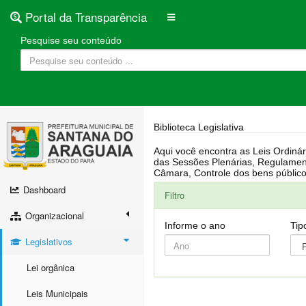
Portal da Transparência
Pesquise seu conteúdo
Biblioteca Legislativa
Aqui você encontra as Leis Ordinárias, Leis Complementares, Portarias, Decretos, Atas, PPA, LDO, LOA, RREO, Resoluções, RGF, Lei O
das Sessões Plenárias, Regulamentação da LAI, Atos de Julgamento do Governo, Agenda Externa do presidente, Relatório do Controle Interno, Projetos em tramitação na
Dashboard
Filtro
Organizacional
Informe o ano
Tip
Legislativos
Lei orgânica
Leis Municipais