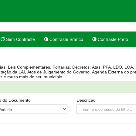
Sem Contraste
Contraste Branco
Contraste Preto
rgânica, Regimento Interno, Pauta
Câmara, Controle dos bens públicos e muito mais de seu município.
o do Documento
Descrição