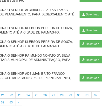
 DE BELÉM-PA.
GNA O SENHOR ALCIBIADES FARIAS LAMAS,
L DE PLANEJAMENTO, PARA DESLOCAMENTO ATÉ
Download
IGNA O SENHOR KLEBSON PEREIRA DE SOUZA,
Download
AMENTO ATÉ A CIDADE DE PALMAS-TO.
IGNA O SENHOR KLEBSON PEREIRA DE SOUZA,
Download
AMENTO ATÉ A CIDADE DE PALMAS-TO.
IGNA O SENHOR RAIMUNDO NONATO DA SILVA
ETARIA MUNICIPAL DE ADMINISTRAÇÃO, PARA
Download
IGNA O SENHOR ADELMAN BRITO FRANCO,
 SECRETARIA MUNICIPAL DE PLANEJAMENTO,
Download
21
22
23
24
25
26
27
28
29
30
31
32
52
53
»