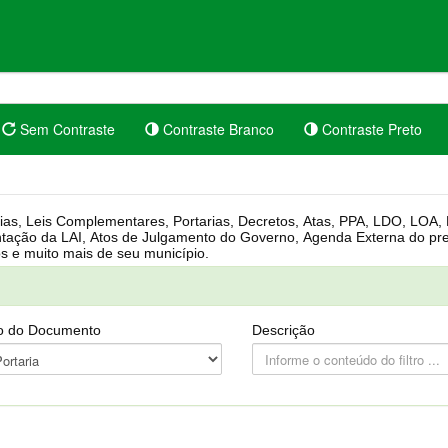
Sem Contraste
Contraste Branco
Contraste Preto
rgânica, Regimento Interno, Pauta
Câmara, Controle dos bens públicos e muito mais de seu município.
o do Documento
Descrição