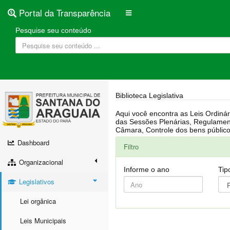
Portal da Transparência
Pesquise seu conteúdo
Biblioteca Legislativa
Aqui você encontra as Leis Ordinárias, Leis Complementares, Portarias, Decretos, Atas, PPA, LDO, LOA, RREO, Resoluções, RGF, Lei O
das Sessões Plenárias, Regulamentação da LAI, Atos de Julgamento do Governo, Agenda Externa do presidente, Relatório do Controle Interno, Projetos em tramitação na
Dashboard
Filtro
Organizacional
Informe o ano
Tip
Legislativos
Lei orgânica
Leis Municipais