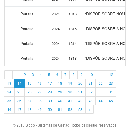
Portaria
2024
1316
“DISPÕE SOBRE NOMEA
Portaria
2024
1315
“DISPÕE SOBRE A NOM
Portaria
2024
1314
“DISPÕE SOBRE A NOM
Portaria
2024
1313
“DISPÕE SOBRE A NOM
«
1
2
3
4
5
6
7
8
9
10
11
12
13
14
15
16
17
18
19
20
21
22
23
24
25
26
27
28
29
30
31
32
33
34
35
36
37
38
39
40
41
42
43
44
45
46
47
48
49
50
51
52
53
»
© 2010 Sigop - Sistemas de Gestão. Todos os direitos reservados.