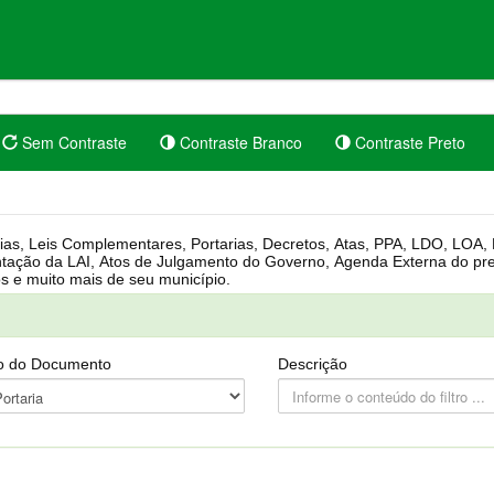
Sem Contraste
Contraste Branco
Contraste Preto
rgânica, Regimento Interno, Pauta
Câmara, Controle dos bens públicos e muito mais de seu município.
o do Documento
Descrição