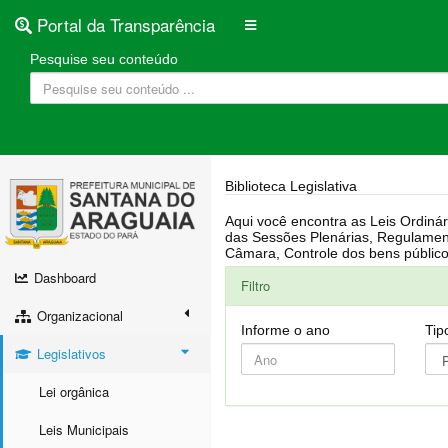
Portal da Transparência
Pesquise seu conteúdo
Biblioteca Legislativa
Aqui você encontra as Leis Ordinárias, Leis Complementares, Portarias, Decretos, Atas, PPA, LDO, LOA, RREO, Resoluções, RGF, Lei O
das Sessões Plenárias, Regulamentação da LAI, Atos de Julgamento do Governo, Agenda Externa do presidente, Relatório do Controle Interno, Projetos em tramitação na
Dashboard
Filtro
Organizacional
Informe o ano
Tip
Legislativos
Lei orgânica
Leis Municipais