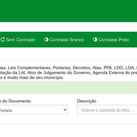
Sem Contraste
Contraste Branco
Contraste Preto
rgânica, Regimento Interno, Pauta
Câmara, Controle dos bens públicos e muito mais de seu município.
o do Documento
Descrição