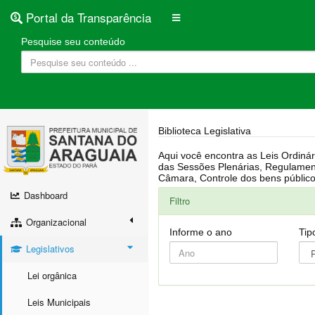
Portal da Transparência
Pesquise seu conteúdo
Biblioteca Legislativa
Aqui você encontra as Leis Ordinárias, Leis Complementares, Portarias, Decretos, Atas, PPA, LDO, LOA, RREO, Resoluções, RGF, Lei O
das Sessões Plenárias, Regulamentação da LAI, Atos de Julgamento do Governo, Agenda Externa do presidente, Relatório do Controle Interno, Projetos em tramitação na
Dashboard
Filtro
Organizacional
Informe o ano
Tip
Legislativos
Lei orgânica
Leis Municipais