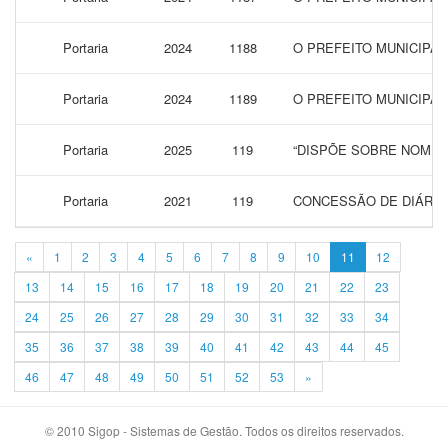
Portaria
2024
1188
O PREFEITO MUNICIPA
Portaria
2024
1189
O PREFEITO MUNICIPA
Portaria
2025
119
“DISPÕE SOBRE NOMEA
Portaria
2021
119
CONCESSÃO DE DIÁRIAS
«
1
2
3
4
5
6
7
8
9
10
11
12
13
14
15
16
17
18
19
20
21
22
23
24
25
26
27
28
29
30
31
32
33
34
35
36
37
38
39
40
41
42
43
44
45
46
47
48
49
50
51
52
53
»
© 2010 Sigop - Sistemas de Gestão. Todos os direitos reservados.