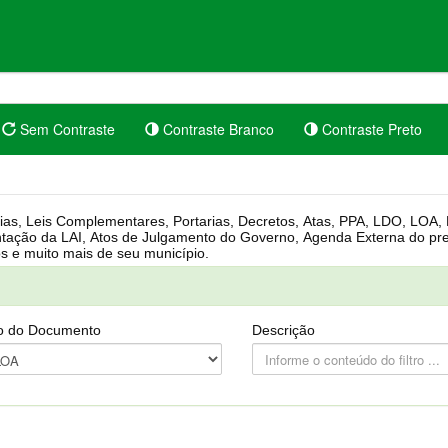
Sem Contraste
Contraste Branco
Contraste Preto
rgânica, Regimento Interno, Pauta
Câmara, Controle dos bens públicos e muito mais de seu município.
o do Documento
Descrição