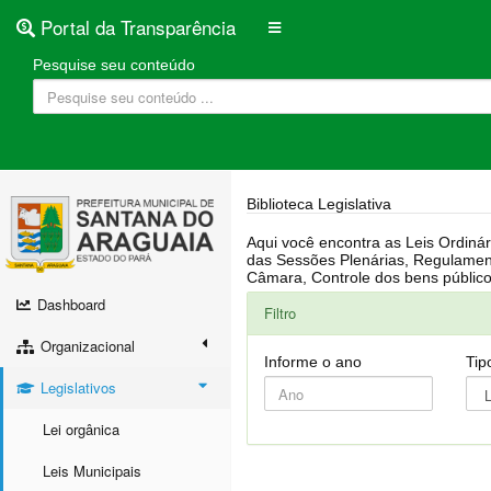
Portal da Transparência
Pesquise seu conteúdo
Biblioteca Legislativa
Aqui você encontra as Leis Ordinárias, Leis Complementares, Portarias, Decretos, Atas, PPA, LDO, LOA, RREO, Resoluções, RGF, Lei O
das Sessões Plenárias, Regulamentação da LAI, Atos de Julgamento do Governo, Agenda Externa do presidente, Relatório do Controle Interno, Projetos em tramitação na
Dashboard
Filtro
Organizacional
Informe o ano
Tip
Legislativos
Lei orgânica
Leis Municipais