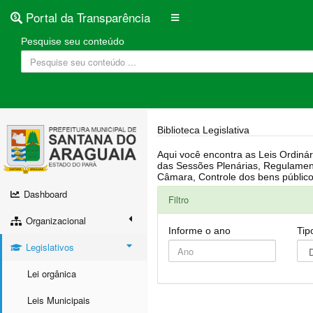
Portal da Transparência
Pesquise seu conteúdo
Biblioteca Legislativa
Aqui você encontra as Leis Ordinárias, Leis Complementares, Portarias, Decretos, Atas, PPA, LDO, LOA, RREO, Resoluções, RGF, Lei O
das Sessões Plenárias, Regulamentação da LAI, Atos de Julgamento do Governo, Agenda Externa do presidente, Relatório do Controle Interno, Projetos em tramitação na
Dashboard
Filtro
Organizacional
Informe o ano
Tip
Legislativos
Lei orgânica
Leis Municipais