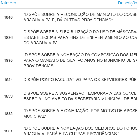
Número
Descriçã
“DISPÕE SOBRE A RECONDUÇÃO DE MANDATO DO CONSE
1848
ARAGUAIA-PA E, DÁ OUTRAS PROVIDÊNCIAS”.
DISPÕE SOBRE A FLEXIBILIZAÇÃO DO USO DE MÁSCARA
1836
ESTABELECIDAS PARA FINS DE ENFRENTAMENTO AO COV
DO ARAGUAIA-PA
“DISPÕE SOBRE A NOMEAÇÃO DA COMPOSIÇÃO DOS ME
1835
PARA O MANDATO DE QUATRO ANOS NO MUNICÍPIO DE 
PROVIDÊNCIAS.”
1834
DISPÕE PONTO FACULTATIVO PARA OS SERVIDORES PÚBL
DISPOE SOBRE A SUSPENSÃO TEMPORÁRIA DAS CONCES
1833
ESPECIAL NO ÂMBITO DA SECRETARIA MUNICIPAL DE ED
“DISPÕE SOBRE A EXONERAÇÃO, POR MOTIVO DE APOSE
1832
MUNICIPAL”.
“DISPOE SOBRE A NOMEAÇÃO DOS MEMBROS DO FÓRUM
1831
ARAGUAIA, PARÁ E DA OUTRAS PROVIDÊNCIAS.”