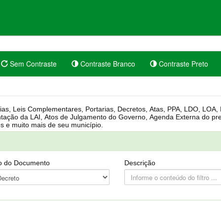
Sem Contraste
Contraste Branco
Contraste Preto
rgânica, Regimento Interno, Pauta
Câmara, Controle dos bens públicos e muito mais de seu município.
o do Documento
Descrição