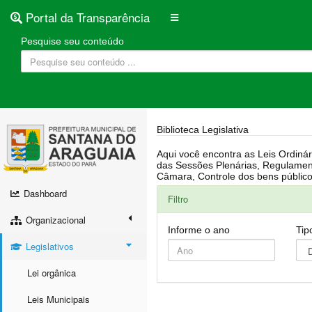
Portal da Transparência
Pesquise seu conteúdo
Biblioteca Legislativa
Aqui você encontra as Leis Ordinárias, Leis Complementares, Portarias, Decretos, Atas, PPA, LDO, LOA, RREO, Resoluções, RGF, Lei O
das Sessões Plenárias, Regulamentação da LAI, Atos de Julgamento do Governo, Agenda Externa do presidente, Relatório do Controle Interno, Projetos em tramitação na
Dashboard
Filtro
Organizacional
Informe o ano
Tip
Legislativos
Lei orgânica
Leis Municipais