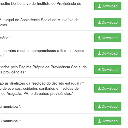
elho Deliberativo do Instituto de Previdência de
Download
unicipal de Assistência Social do Município de
Download
ncias.
mário.”
Download
 contratos e outros compromissos a fins realizados
Download
s.”
ntidos pelo Regime Próprio de Previdência Social do
Download
s providências.”
 ás diretrizes da reedição do decreto estadual n°
ão de eventos, cuidados sanitários e medidas de
Download
do Araguaia, PA, e dá outras providências.”
) municipal”.
Download
) municipal.”
Download