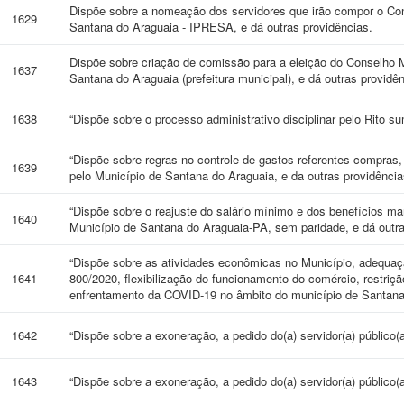
Dispõe sobre a nomeação dos servidores que irão compor o Cons
1629
Santana do Araguaia - IPRESA, e dá outras providências.
Dispõe sobre criação de comissão para a eleição do Conselho M
1637
Santana do Araguaia (prefeitura municipal), e dá outras providê
1638
“Dispõe sobre o processo administrativo disciplinar pelo Rito su
“Dispõe sobre regras no controle de gastos referentes compras,
1639
pelo Município de Santana do Araguaia, e da outras providência
“Dispõe sobre o reajuste do salário mínimo e dos benefícios ma
1640
Município de Santana do Araguaia-PA, sem paridade, e dá outra
“Dispõe sobre as atividades econômicas no Município, adequação
1641
800/2020, flexibilização do funcionamento do comércio, restriç
enfrentamento da COVID-19 no âmbito do município de Santana 
1642
“Dispõe sobre a exoneração, a pedido do(a) servidor(a) público(a
1643
“Dispõe sobre a exoneração, a pedido do(a) servidor(a) público(a