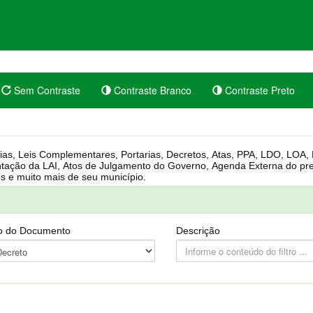
Sem Contraste
Contraste Branco
Contraste Preto
rgânica, Regimento Interno, Pauta
Câmara, Controle dos bens públicos e muito mais de seu município.
o do Documento
Descrição