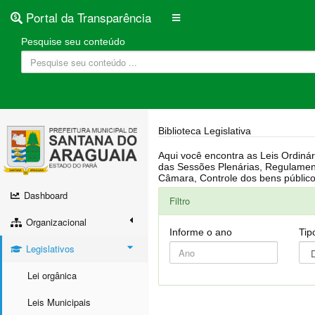
Portal da Transparência
Pesquise seu conteúdo
Biblioteca Legislativa
Aqui você encontra as Leis Ordinárias, Leis Complementares, Portarias, Decretos, Atas, PPA, LDO, LOA, RREO, Resoluções, RGF, Lei O
das Sessões Plenárias, Regulamentação da LAI, Atos de Julgamento do Governo, Agenda Externa do presidente, Relatório do Controle Interno, Projetos em tramitação na
Dashboard
Filtro
Organizacional
Informe o ano
Tip
Legislativos
Lei orgânica
Leis Municipais