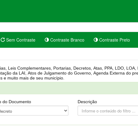
Sem Contraste
Contraste Branco
Contraste Preto
rgânica, Regimento Interno, Pauta
Câmara, Controle dos bens públicos e muito mais de seu município.
o do Documento
Descrição