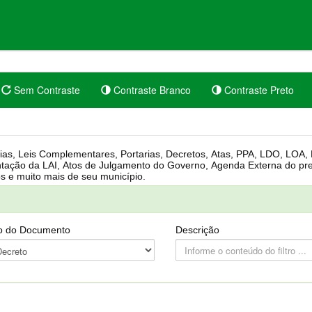
Sem Contraste
Contraste Branco
Contraste Preto
rgânica, Regimento Interno, Pauta
Câmara, Controle dos bens públicos e muito mais de seu município.
o do Documento
Descrição