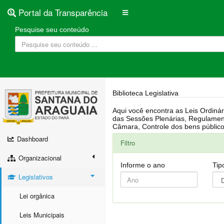
Portal da Transparência
Pesquise seu conteúdo
Biblioteca Legislativa
Aqui você encontra as Leis Ordinárias, Leis Complementares, Portarias, Decretos, Atas, PPA, LDO, LOA, RREO, Resoluções, RGF, Lei O
das Sessões Plenárias, Regulamentação da LAI, Atos de Julgamento do Governo, Agenda Externa do presidente, Relatório do Controle Interno, Projetos em tramitação na
Dashboard
Filtro
Organizacional
Informe o ano
Tip
Legislativos
Lei orgânica
Leis Municipais