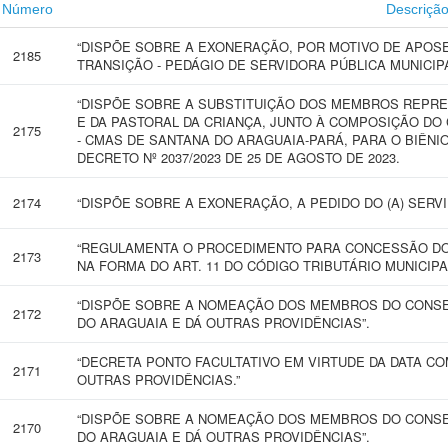
Número
Descriçã
“DISPÕE SOBRE A EXONERAÇÃO, POR MOTIVO DE APOS
2185
TRANSIÇÃO - PEDÁGIO DE SERVIDORA PÚBLICA MUNICIPA
“DISPÕE SOBRE A SUBSTITUIÇÃO DOS MEMBROS REPRE
E DA PASTORAL DA CRIANÇA, JUNTO À COMPOSIÇÃO DO
2175
- CMAS DE SANTANA DO ARAGUAIA-PARÁ, PARA O BIÊNIO
DECRETO Nº 2037/2023 DE 25 DE AGOSTO DE 2023.
2174
“DISPÕE SOBRE A EXONERAÇÃO, A PEDIDO DO (A) SERVID
“REGULAMENTA O PROCEDIMENTO PARA CONCESSÃO DO B
2173
NA FORMA DO ART. 11 DO CÓDIGO TRIBUTÁRIO MUNICIPAL
“DISPÕE SOBRE A NOMEAÇÃO DOS MEMBROS DO CONSEL
2172
DO ARAGUAIA E DÁ OUTRAS PROVIDÊNCIAS”.
“DECRETA PONTO FACULTATIVO EM VIRTUDE DA DATA CO
2171
OUTRAS PROVIDÊNCIAS.”
“DISPÕE SOBRE A NOMEAÇÃO DOS MEMBROS DO CONSE
2170
DO ARAGUAIA E DÁ OUTRAS PROVIDÊNCIAS”.